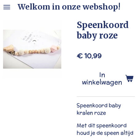
Welkom in onze webshop!
Ga
direct
naar
Speenkoord
de
baby roze
hoofdinhoud
€ 10,99
In
winkelwagen
Speenkoord baby
kralen roze
Met dit speenkoord
houd je de speen altijd