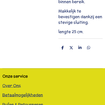
binnen bereik.
Makkelijk te
bevestigen dankzij een
stevige sluiting.
lengte 25 cm.
D
D
S
D
e
e
h
e
l
e
a
l
e
l
r
e
n
e
n
Onze service
Over Ons
Betaalmogelijkheden
Ruilen & Retourneren