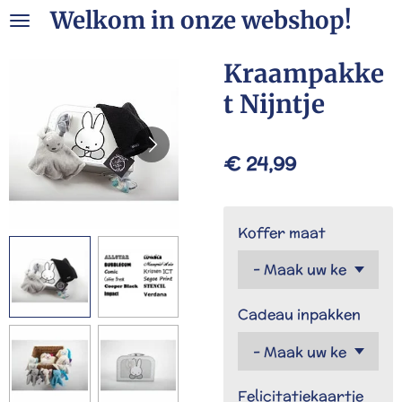
Welkom in onze webshop!
Ga
direct
naar
Kraampakke
de
t Nijntje
hoofdinhoud
€ 24,99
Koffer maat
Cadeau inpakken
Felicitatiekaartje