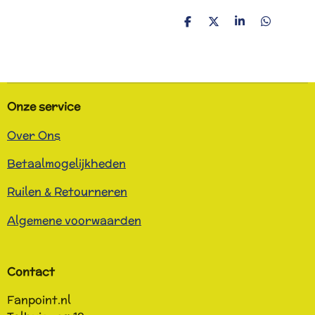
D
D
S
D
e
e
h
e
l
e
a
l
e
l
r
e
n
e
n
Onze service
Over Ons
Betaalmogelijkheden
Ruilen & Retourneren
Algemene voorwaarden
Contact
Fanpoint.nl