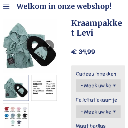
Welkom in onze webshop!
Ga
direct
naar
Kraampakke
de
t Levi
hoofdinhoud
€ 34,99
Cadeau inpakken
Felicitatiekaartje
Maat badjas