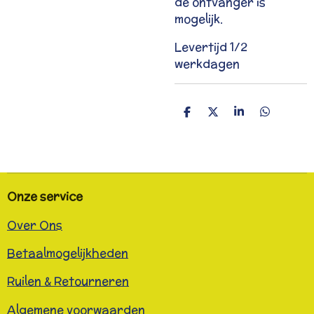
de ontvanger is
mogelijk.
Levertijd 1/2
werkdagen
D
D
S
D
e
e
h
e
l
e
a
l
e
l
r
e
n
e
n
Onze service
Over Ons
Betaalmogelijkheden
Ruilen & Retourneren
Algemene voorwaarden