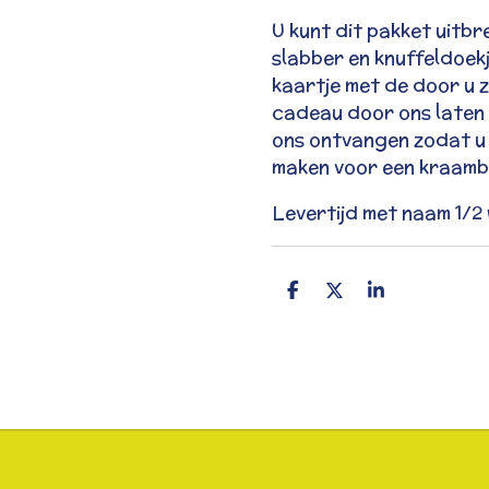
U kunt dit pakket uitbr
slabber en knuffeldoekj
kaartje met de door u z
cadeau door ons laten 
ons ontvangen zodat u
maken voor een kraamb
Levertijd met naam 1/
D
D
S
e
e
h
l
e
a
e
l
r
n
e