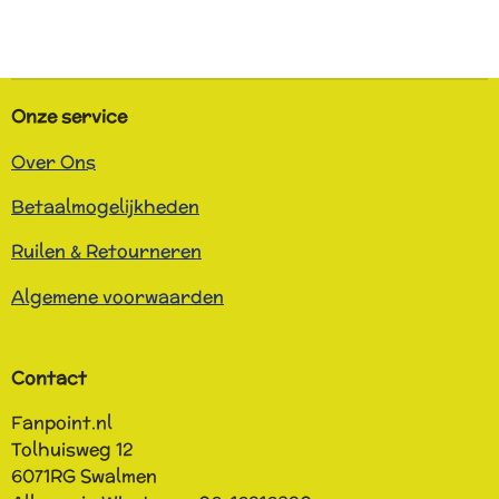
e
e
h
e
l
e
a
l
e
l
r
e
n
e
n
Onze service
Over Ons
Betaalmogelijkheden
Ruilen & Retourneren
Algemene voorwaarden
Contact
Fanpoint.nl
Tolhuisweg 12
6071RG
Swalmen