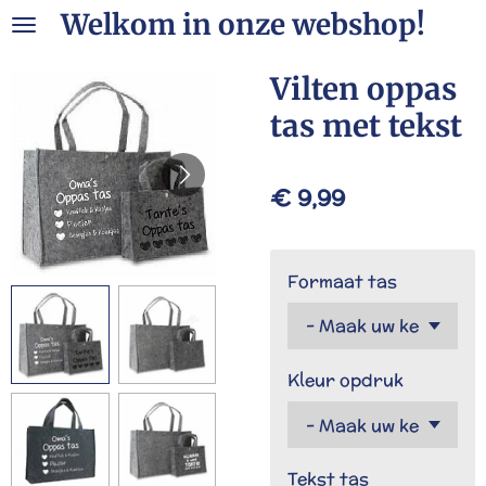
Welkom in onze webshop!
Ga
direct
naar
Vilten oppas
de
tas met tekst
hoofdinhoud
€ 9,99
Formaat tas
Kleur opdruk
Tekst tas