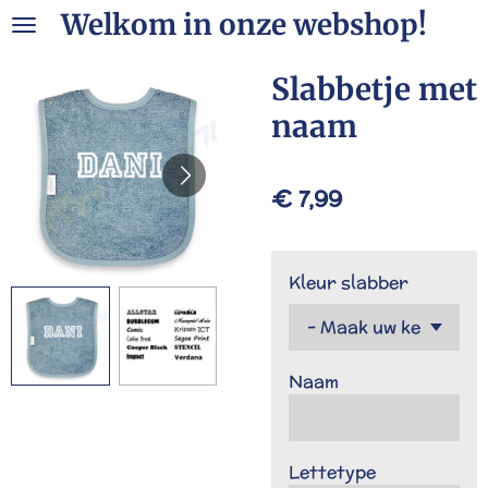
Welkom in onze webshop!
Ga
direct
naar
Slabbetje met
de
naam
hoofdinhoud
€ 7,99
Kleur slabber
Naam
Lettetype