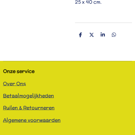
25 x 40 cm.
D
D
S
D
e
e
h
e
l
e
a
l
e
l
r
e
n
e
n
Onze service
Over Ons
Betaalmogelijkheden
Ruilen & Retourneren
Algemene voorwaarden