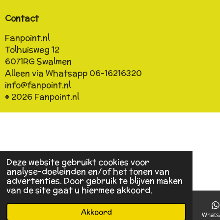
Contact
Fanpoint.nl
Tolhuisweg 12
6071RG
Swalmen
Alleen via Whatsapp 06-16216320
info@fanpoint.nl
© 2026 Fanpoint.nl
Deze website gebruikt cookies voor
analyse-doeleinden en/of het tonen van
advertenties. Door gebruik te blijven maken
van de site gaat u hiermee akkoord.
Akkoord
E-mailadres
Telefoonnummer
Kaart
Facebook
Whats