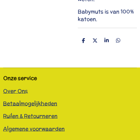
Babymuts is van 100%
katoen.
D
D
S
D
e
e
h
e
l
e
a
l
e
l
r
e
n
e
n
Onze service
Over Ons
Betaalmogelijkheden
Ruilen & Retourneren
Algemene voorwaarden