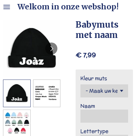
Welkom in onze webshop!
Ga
direct
naar
Babymuts
de
met naam
hoofdinhoud
€ 7,99
Kleur muts
Naam
Lettertype