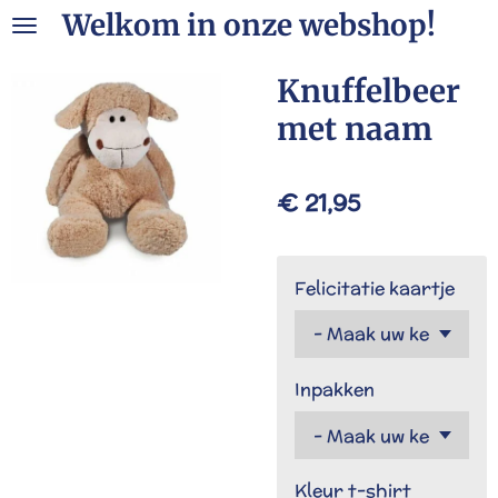
Welkom in onze webshop!
Ga
direct
naar
Knuffelbeer
de
met naam
hoofdinhoud
€ 21,95
Felicitatie kaartje
Inpakken
Kleur t-shirt